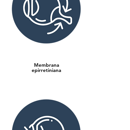
Membrana
epirretiniana