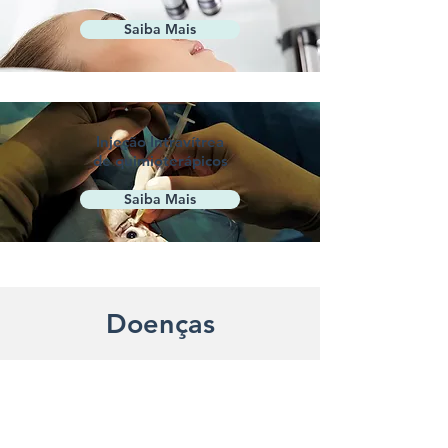
Saiba Mais
Injeção Intravítrea
de quimioterápicos
Saiba Mais
Doenças