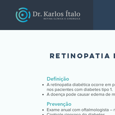
Retinopatia 
Definição
A retinopatia diabética ocorre em 
nos pacientes com diabetes tipo 1.
A doença pode causar edema de mácu
Prevenção
Exame anual com oftalmologista – 
Controle rigoroso do diabetes