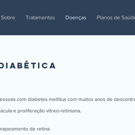
Sobre
Tratamentos
Doenças
Planos de Saúd
Diabética
pessoas com diabetes mellitus com muitos anos de descontr
la e proliferação vítreo-retiniana.
mapeamento de retina.